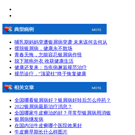
哺乳期妈妈突遭银屑病突袭 未来该何去何从
摆脱银屑病，健康永不散场
青春无悔，怎能容忍银屑病作怪
脱下脓疱外衣 收获健康生活
健康还复来：当疾病邂逅规范治疗
规范诊疗，“顶梁柱”终于恢复健康
全国哪看银屑病好？银屑病好转后怎么停药？
2022银屑病最新治疗消息？
全国哪家牛皮癣治的好？寻常型银屑病用消银
银屑病继发病
在国内治牛皮癣哪个医院效果好
牛皮癣早期长什么样图片