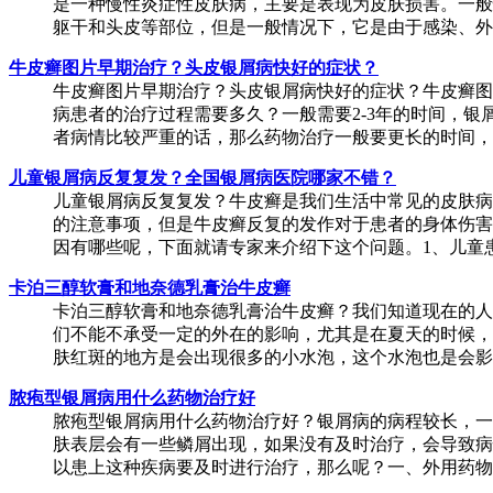
是一种慢性炎症性皮肤病，主要是表现为皮肤损害。一般
躯干和头皮等部位，但是一般情况下，它是由于感染、外伤
牛皮癣图片早期治疗？头皮银屑病快好的症状？
牛皮癣图片早期治疗？头皮银屑病快好的症状？牛皮癣图
病患者的治疗过程需要多久？一般需要2-3年的时间，
者病情比较严重的话，那么药物治疗一般要更长的时间，但
儿童银屑病反复复发？全国银屑病医院哪家不错？
儿童银屑病反复复发？牛皮癣是我们生活中常见的皮肤病
的注意事项，但是牛皮癣反复的发作对于患者的身体伤害
因有哪些呢，下面就请专家来介绍下这个问题。1、儿童患了
卡泊三醇软膏和地奈德乳膏治牛皮癣
卡泊三醇软膏和地奈德乳膏治牛皮癣？我们知道现在的人
们不能不承受一定的外在的影响，尤其是在夏天的时候，
肤红斑的地方是会出现很多的小水泡，这个水泡也是会影响
脓疱型银屑病用什么药物治疗好
脓疱型银屑病用什么药物治疗好？银屑病的病程较长，一
肤表层会有一些鳞屑出现，如果没有及时治疗，会导致病
以患上这种疾病要及时进行治疗，那么呢？一、外用药物治