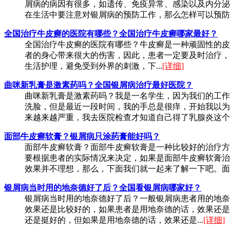
屑病的病因有很多，如遗传、免疫异常、感染以及内分泌
在生活中要注意对银屑病的预防工作，那么怎样可以预防银
全国治疗牛皮癣的医院有哪些？全国治疗牛皮癣哪家最好？
全国治疗牛皮癣的医院有哪些？牛皮癣是一种顽固性的皮
者的身心带来很大的伤害，因此，患者一定要及时治疗，
生活护理，避免受到外界的刺激，下...
[详细]
曲咪新乳膏是激素药吗？全国银屑病治疗最好医院？
曲咪新乳膏是激素药吗？我是一名学生，因为我们的工作
洗脸，但是最近一段时间，我的手总是很痒，开始我以为
来越来越严重，我去医院检查才知道自己得了乳腺炎这个疾
面部牛皮癣软膏？银屑病只涂药膏能好吗？
面部牛皮癣软膏？面部牛皮癣软膏是一种比较好的治疗方
要根据患者的实际情况来决定，如果是面部牛皮癣软膏治
效果并不理想，那么，下面我们就一起来了解一下吧。面部
银屑病当时用的地奈德好了后？全国看银屑病哪家好？
银屑病当时用的地奈德好了后？一般银屑病患者用的地奈
效果还是比较好的，如果患者是用地奈德的话，效果还是
还是挺好的，但如果是用地奈德的话，效果还是...
[详细]