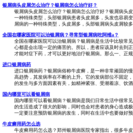
银屑病头皮屑怎么治疗？银屑病怎么治疗好？
银屑病头皮屑怎么治疗？银屑病怎么治疗好？银屑病头皮
一种特殊类型，头部银屑病患者头皮屑多，头发也容易变
屑病的一种特殊类型，头皮屑多，头部银屑病头皮屑较多，
全国在哪家医院可以治银屑病？寻常型银屑病吃阿维a？
全国在哪家医院可以治银屑病？银屑病是生活中比较常见
心都是会出现一定的痛苦的。所以，患者应该及时去到正
才能对症下药，才可以更好地治疗银屑病。那么一、正规的
进口银屑病药
进口银屑病药？银屑病俗称牛皮癣，是一种非常顽固的慢
高趋势，其发病率在不断的上升。它的发病部位不固定，
的发生与多方面因素有关，如精神紧张、受潮着凉、饮酒、
国内哪里可以看银屑病
国内哪里可以看银屑病？银屑病是我们日常生活中很常见
的生活造成了很大的影响，同时也会对患者的身心造成极
一定要注意预防银屑病的发生，同时在生活中也要做好预防
牛皮癣用药怎么选
牛皮癣用药怎么选？郑州银屑病医院专家指出，很多牛皮