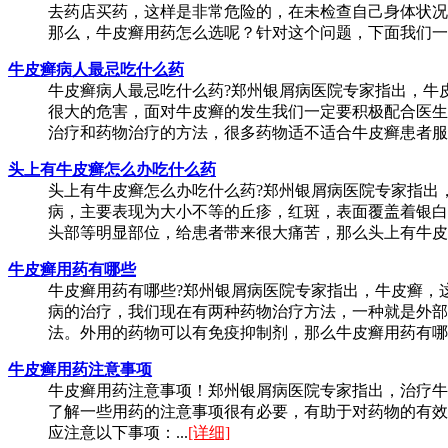
去药店买药，这样是非常危险的，在未检查自己身体状况
那么，牛皮癣用药怎么选呢？针对这个问题，下面我们一起
牛皮癣病人最忌吃什么药
牛皮癣病人最忌吃什么药?郑州银屑病医院专家指出，牛
很大的危害，面对牛皮癣的发生我们一定要积极配合医生
治疗和药物治疗的方法，很多药物适不适合牛皮癣患者服用
头上有牛皮癣怎么办吃什么药
头上有牛皮癣怎么办吃什么药?郑州银屑病医院专家指出
病，主要表现为大小不等的丘疹，红斑，表面覆盖着银白
头部等明显部位，给患者带来很大痛苦，那么头上有牛皮癣
牛皮癣用药有哪些
牛皮癣用药有哪些?郑州银屑病医院专家指出，牛皮癣，
病的治疗，我们现在有两种药物治疗方法，一种就是外部
法。外用的药物可以有免疫抑制剂，那么牛皮癣用药有哪些
牛皮癣用药注意事项
牛皮癣用药注意事项！郑州银屑病医院专家指出，治疗牛
了解一些用药的注意事项很有必要，有助于对药物的有效
应注意以下事项：...
[详细]