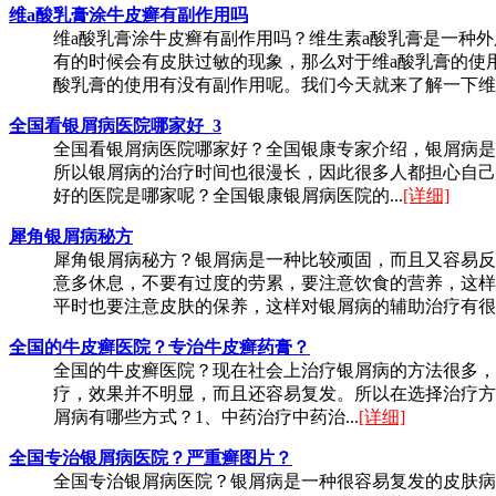
维a酸乳膏涂牛皮癣有副作用吗
维a酸乳膏涂牛皮癣有副作用吗？维生素a酸乳膏是一种
有的时候会有皮肤过敏的现象，那么对于维a酸乳膏的使
酸乳膏的使用有没有副作用呢。我们今天就来了解一下维生素
全国看银屑病医院哪家好_3
全国看银屑病医院哪家好？全国银康专家介绍，银屑病是
所以银屑病的治疗时间也很漫长，因此很多人都担心自己
好的医院是哪家呢？全国银康银屑病医院的...
[详细]
犀角银屑病秘方
犀角银屑病秘方？银屑病是一种比较顽固，而且又容易反
意多休息，不要有过度的劳累，要注意饮食的营养，这样
平时也要注意皮肤的保养，这样对银屑病的辅助治疗有很好
全国的牛皮癣医院？专治牛皮癣药膏？
全国的牛皮癣医院？现在社会上治疗银屑病的方法很多，
疗，效果并不明显，而且还容易复发。所以在选择治疗方
屑病有哪些方式？1、中药治疗中药治...
[详细]
全国专治银屑病医院？严重癣图片？
全国专治银屑病医院？银屑病是一种很容易复发的皮肤病