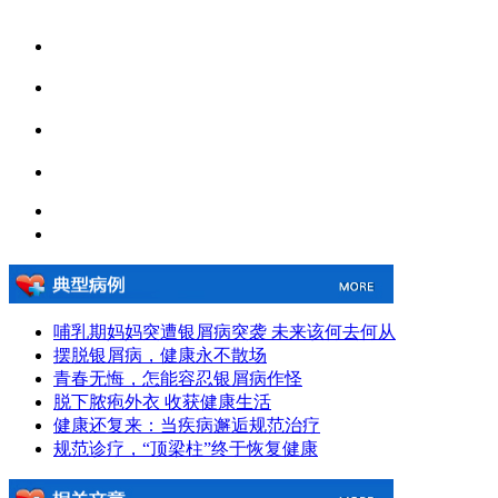
哺乳期妈妈突遭银屑病突袭 未来该何去何从
摆脱银屑病，健康永不散场
青春无悔，怎能容忍银屑病作怪
脱下脓疱外衣 收获健康生活
健康还复来：当疾病邂逅规范治疗
规范诊疗，“顶梁柱”终于恢复健康