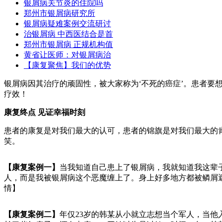
银屑病关节炎的住院吗
郑州市银屑病研究所
银屑病疑难案例交流研讨
治银屑病 中西医结合是首
郑州市银屑病 正规机构值
黄省让医师：对银屑病治
【康复聚焦】我们的优势
银屑病因其治疗的顽固性，被大家称为‘不死的癌症’。患者
疗效！
康复终点 见证幸福时刻
患者的康复是对我们最大的认可，患者的锦旗是对我们最大的
笑。
【康复案例一】
当我知道自己患上了银屑病，我就知道我这辈
人，而是我被银屑病这个恶魔缠上了。身上好多地方都被鳞屑
情】
【康复案例二】
年仅23岁的韩某从小就立志想当个军人，当