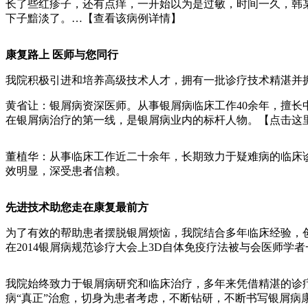
长了些红疹子，还有点痒，一开始以为是过敏，时间一久，韩
下子黯淡了。…【查看该病例详情】
康复路上 医师与您同行
我院积极引进和培养高级技术人才，拥有一批诊疗技术精湛并
黄省让：银屑病资深医师。从事银屑病临床工作40余年，擅
在银屑病治疗的第一线，是银屑病业内的标杆人物。【点击这
董植华：从事临床工作近二十余年，长期致力于疑难病的临床
效明显，深受患者信赖。
先进技术助您走在康复最前方
为了有效的帮助患者摆脱银屑烦恼，我院结合多年临床经验，
在2014银屑病规范诊疗大会上3D自体免疫疗法被与会医师
我院始终致力于银屑病研究和临床治疗，多年来凭借精湛的诊
病“真正”治愈，切身为患者考虑，不断钻研，不断书写银屑病