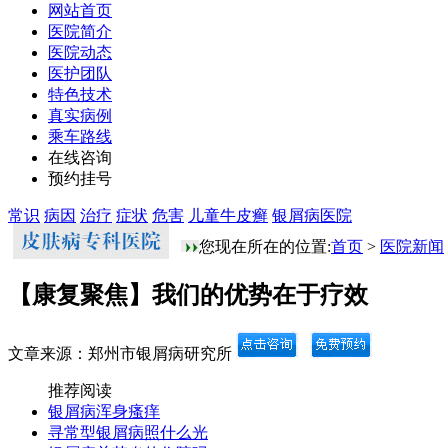
网站首页
医院简介
医院动态
医护团队
特色技术
真实病例
乘车路线
在线咨询
预约挂号
常识
病因
治疗
症状
危害
儿童牛皮癣
银屑病医院
您现在所在的位置:
首页
>
医院新闻
【康复聚焦】我们的优势在于疗效
文章来源：郑州市银屑病研究所
推荐阅读
银屑病浑身瘙痒
寻常型银屑病照什么光